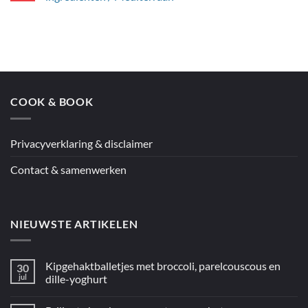
spaghetti
Geen
met
reacties
citroenpesto
op
Jamie’s
couscous
en
kip
uit
de
oven
COOK & BOOK
uit
“5
ingrediënten
/
Mediterraan”
Privacyverklaring & disclaimer
Contact & samenwerken
NIEUWSTE ARTIKELEN
Kipgehaktballetjes met broccoli, parelcouscous en
30
jul
dille-yoghurt
Geen
reacties