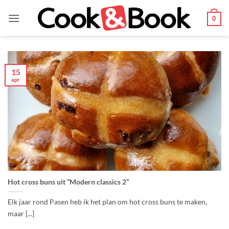
Ga
naar
0
inhoud
15
apr
Hot cross buns uit “Modern classics 2”
Elk jaar rond Pasen heb ik het plan om hot cross buns te maken,
maar [...]