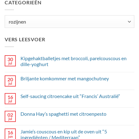
CATEGORIEËN
Categorieën
VERS LEESVOER
Kipgehaktballetjes met broccoli, parelcouscous en
30
jul
dille-yoghurt
Geen
reacties
Briljante komkommer met mangochutney
20
op
Kipgehaktballetjes
jul
Geen
met
reacties
broccoli,
op
parelcouscous
Self-saucing citroencake uit “Francis’ Australië”
16
Briljante
en
komkommer
jul
dille-
Geen
met
yoghurt
reacties
mangochutney
op
Donna Hay’s spaghetti met citroenpesto
02
Self-
saucing
jul
Geen
citroencake
reacties
uit
op
“Francis’
Jamie’s couscous en kip uit de oven uit “5
16
Donna
Australië”
Hay’s
jun
ingrediënten / Mediterraan”