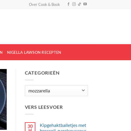
Over Cook & Book
EN
NIGELLA LAWSON RECEPTEN
CATEGORIEËN
Categorieën
VERS LEESVOER
Kipgehaktballetjes met
30
jul
broccoli, parelcouscous