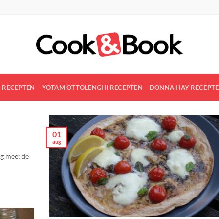
R RECEPTEN
YOTAM OTTOLENGHI RECEPTEN
DONNA HAY RECEPT
01
aug
ag mee; de