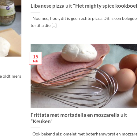
Libanese pizza uit “Het mighty spice kookboe
Nou nee, hoor, dit is geen echte pizza. Dit is een belegde
tortilla die [...]
15
feb
de oldtimers
Frittata met mortadella en mozzarella uit
“Keuken”
Ook bekend als: omelet met boterhamworst en mozzarel