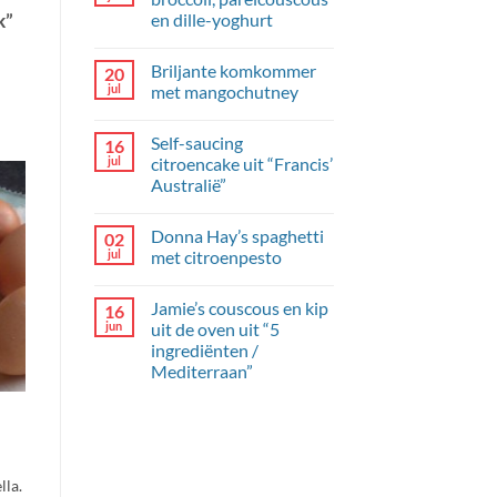
en dille-yoghurt
k”
Geen
reacties
Briljante komkommer
20
op
Kipgehaktballetjes
jul
met mangochutney
met
broccoli,
Geen
parelcouscous
reacties
Self-saucing
16
en
op
dille-
Briljante
jul
citroencake uit “Francis’
yoghurt
komkommer
Australië”
met
mangochutney
Geen
reacties
Donna Hay’s spaghetti
02
op
Self-
jul
met citroenpesto
saucing
citroencake
Geen
uit
reacties
Jamie’s couscous en kip
16
“Francis’
op
Australië”
Donna
jun
uit de oven uit “5
Hay’s
ingrediënten /
spaghetti
met
Mediterraan”
citroenpesto
Geen
reacties
op
Jamie’s
couscous
en
kip
la.
uit