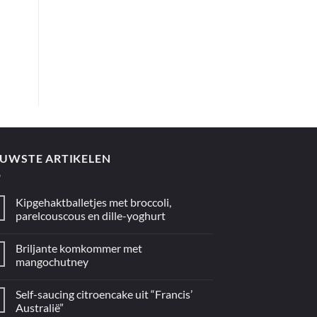
de
oven
uit
“5
ingrediënten
/
Mediterraan”
EUWSTE ARTIKELEN
Kipgehaktballetjes met broccoli,
parelcouscous en dille-yoghurt
Geen
reacties
Briljante komkommer met
op
Kipgehaktballetjes
mangochutney
met
broccoli,
Geen
parelcouscous
reacties
Self-saucing citroencake uit “Francis’
en
op
dille-
Briljante
Australië”
yoghurt
komkommer