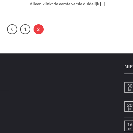
Alleen klinkt de eerste versie duidelijk [...]
1
2
NI
30
jul
20
jul
16
jul