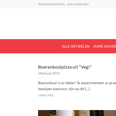
Ga
We love homechefs... and cookbooks!
naar
inhoud
ALLE ARTIKELEN
JAMIE OLIVE
Boerenkoolpizza uit “Veg!”
18 januari 2013
Boerenkool is zo lekker! Ik experimenteer er gra
bewijzen daarvoor zijn op dit [...]
2 REACTIES