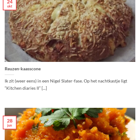
24
okt
Reuzen-kaasscone
Ik zit (weer eens) in een Nigel Slater-fase. Op het nachtkastje ligt
“Kitchen diaries II” [...]
28
jun