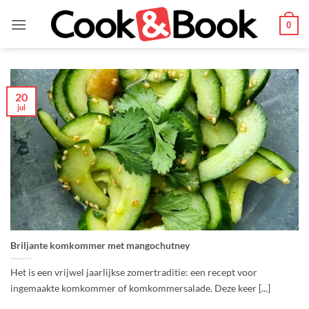
Ga
naar
0
inhoud
20
jul
Briljante komkommer met mangochutney
Het is een vrijwel jaarlijkse zomertraditie: een recept voor
ingemaakte komkommer of komkommersalade. Deze keer [...]