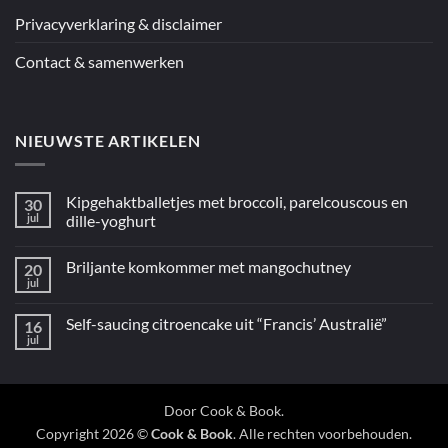
Mediterraan”
Privacyverklaring & disclaimer
Contact & samenwerken
NIEUWSTE ARTIKELEN
Kipgehaktballetjes met broccoli, parelcouscous en
30
jul
dille-yoghurt
Geen
reacties
Briljante komkommer met mangochutney
20
op
Kipgehaktballetjes
jul
Geen
met
reacties
broccoli,
op
parelcouscous
Self-saucing citroencake uit “Francis’ Australië”
16
Briljante
en
komkommer
jul
dille-
Geen
met
yoghurt
reacties
mangochutney
op
Self-
saucing
citroencake
Door
Cook & Book
.
uit
Copyright 2026 ©
Cook & Book
. Alle rechten voorbehouden.
“Francis’
Australië”