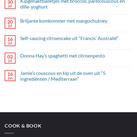
Kipgehaktballetjes met broccoli, parelcouscous en
30
jul
dille-yoghurt
Geen
reacties
Briljante komkommer met mangochutney
20
op
Kipgehaktballetjes
jul
Geen
met
reacties
broccoli,
op
parelcouscous
Self-saucing citroencake uit “Francis’ Australië”
16
Briljante
en
komkommer
jul
dille-
Geen
met
yoghurt
reacties
mangochutney
op
Donna Hay’s spaghetti met citroenpesto
02
Self-
saucing
jul
Geen
citroencake
reacties
uit
op
“Francis’
Jamie’s couscous en kip uit de oven uit “5
16
Donna
Australië”
Hay’s
jun
ingrediënten / Mediterraan”
spaghetti
Geen
met
reacties
citroenpesto
op
Jamie’s
couscous
en
kip
uit
de
oven
COOK & BOOK
uit
“5
ingrediënten
/