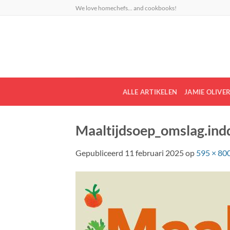
Ga
We love homechefs... and cookbooks!
naar
inhoud
ALLE ARTIKELEN
JAMIE OLIVE
Maaltijdsoep_omslag.ind
Gepubliceerd
11 februari 2025
op
595 × 80