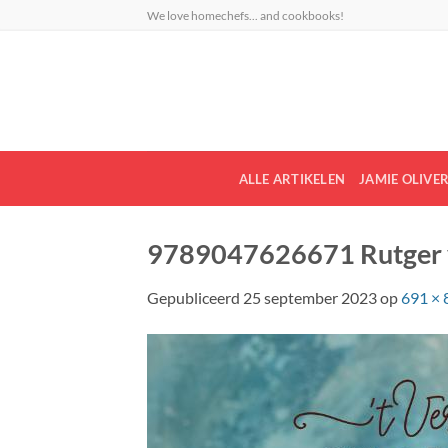
Ga
We love homechefs... and cookbooks!
naar
inhoud
ALLE ARTIKELEN
JAMIE OLIVE
9789047626671 Rutger va
Gepubliceerd
25 september 2023
op
691 × 