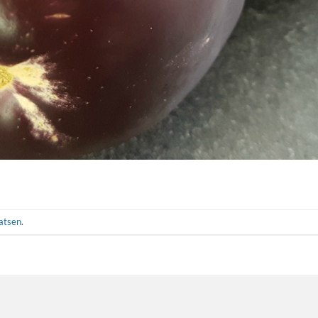
aatsen
.