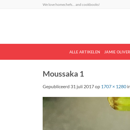
Ga
We love homechefs... and cookbooks!
naar
inhoud
ALLE ARTIKELEN
JAMIE OLIVE
Moussaka 1
Gepubliceerd
31 juli 2017
op
1707 × 1280
i