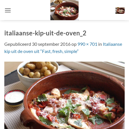
Ga
naar
inhoud
italiaanse-kip-uit-de-oven_2
Gepubliceerd
30 september 2016
op
990 × 701
in
Italiaanse
kip uit de oven uit “Fast, fresh, simple”