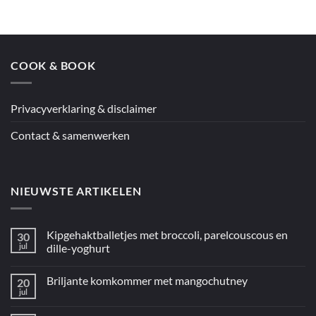
COOK & BOOK
Privacyverklaring & disclaimer
Contact & samenwerken
NIEUWSTE ARTIKELEN
Kipgehaktballetjes met broccoli, parelcouscous en
30
jul
dille-yoghurt
Geen
reacties
Briljante komkommer met mangochutney
20
op
Kipgehaktballetjes
jul
Geen
met
reacties
broccoli,
op