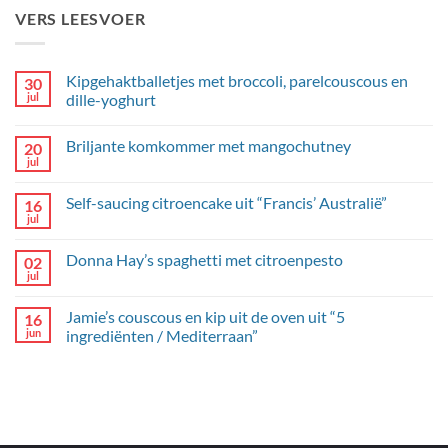
VERS LEESVOER
Kipgehaktballetjes met broccoli, parelcouscous en
30
jul
dille-yoghurt
Geen
reacties
Briljante komkommer met mangochutney
20
op
Kipgehaktballetjes
jul
Geen
met
reacties
broccoli,
op
parelcouscous
Self-saucing citroencake uit “Francis’ Australië”
16
Briljante
en
komkommer
jul
dille-
Geen
met
yoghurt
reacties
mangochutney
op
Donna Hay’s spaghetti met citroenpesto
02
Self-
saucing
jul
Geen
citroencake
reacties
uit
op
“Francis’
Jamie’s couscous en kip uit de oven uit “5
16
Donna
Australië”
Hay’s
jun
ingrediënten / Mediterraan”
spaghetti
Geen
met
reacties
citroenpesto
op
Jamie’s
couscous
en
kip
uit