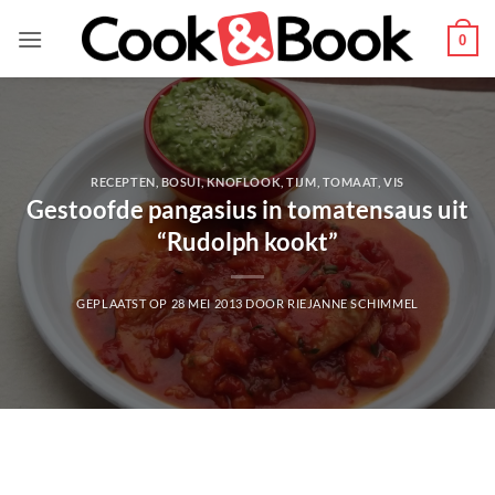
Ga
naar
0
inhoud
RECEPTEN
,
BOSUI
,
KNOFLOOK
,
TIJM
,
TOMAAT
,
VIS
Gestoofde pangasius in tomatensaus uit
“Rudolph kookt”
GEPLAATST OP
28 MEI 2013
DOOR
RIEJANNE SCHIMMEL