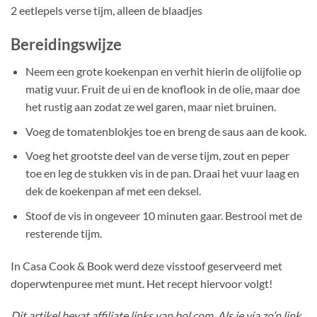
2 eetlepels verse tijm, alleen de blaadjes
Bereidingswijze
Neem een grote koekenpan en verhit hierin de olijfolie op
matig vuur. Fruit de ui en de knoflook in de olie, maar doe
het rustig aan zodat ze wel garen, maar niet bruinen.
Voeg de tomatenblokjes toe en breng de saus aan de kook.
Voeg het grootste deel van de verse tijm, zout en peper
toe en leg de stukken vis in de pan. Draai het vuur laag en
dek de koekenpan af met een deksel.
Stoof de vis in ongeveer 10 minuten gaar. Bestrooi met de
resterende tijm.
In Casa Cook & Book werd deze visstoof geserveerd met
doperwtenpuree met munt. Het recept hiervoor volgt!
Dit artikel bevat affiliate links van bol.com. Als je via zo’n link