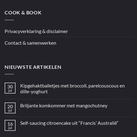
de
oven
COOK & BOOK
uit
“5
ingrediënten
/
Mediterraan”
Privacyverklaring & disclaimer
Contact & samenwerken
NIEUWSTE ARTIKELEN
Kipgehaktballetjes met broccoli, parelcouscous en
30
jul
dille-yoghurt
Geen
reacties
Briljante komkommer met mangochutney
20
op
Kipgehaktballetjes
jul
Geen
met
reacties
broccoli,
op
parelcouscous
Self-saucing citroencake uit “Francis’ Australië”
16
Briljante
en
komkommer
jul
dille-
Geen
met
yoghurt
reacties
mangochutney
op