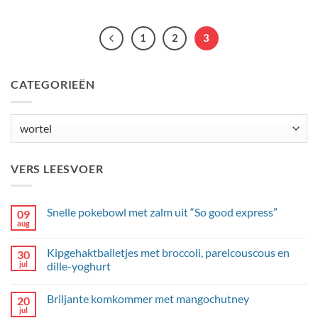
1
2
3
CATEGORIEËN
Categorieën
VERS LEESVOER
Snelle pokebowl met zalm uit “So good express”
09
aug
Geen
reacties
op
Kipgehaktballetjes met broccoli, parelcouscous en
30
Snelle
pokebowl
jul
dille-yoghurt
met
Geen
zalm
reacties
uit
Briljante komkommer met mangochutney
20
op
“So
Kipgehaktballetjes
good
jul
Geen
met