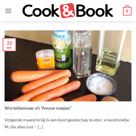
Ga
naar
0
inhoud
22
apr
Worteltjessoep uit “Amuse soepjes”
Volgende maand krijg ik een bont gezelschap te eten: vriendinnetje
M. die alles lust – [...]