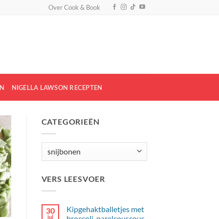
Over Cook & Book
EN
NIGELLA LAWSON RECEPTEN
CATEGORIEËN
Categorieën
VERS LEESVOER
Kipgehaktballetjes met
30
jul
broccoli, parelcouscous