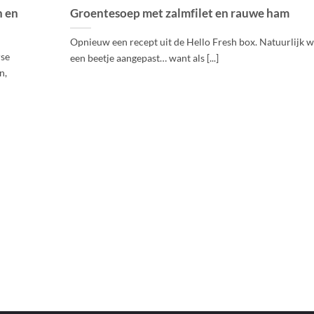
n en
Groentesoep met zalmfilet en rauwe ham
Opnieuw een recept uit de Hello Fresh box. Natuurlijk w
rse
een beetje aangepast… want als [...]
n,