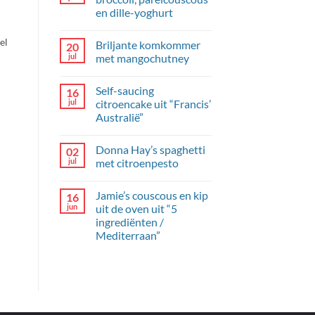
en dille-yoghurt
Geen
reacties
el
Briljante komkommer
20
op
Kipgehaktballetjes
jul
met mangochutney
met
broccoli,
Geen
parelcouscous
reacties
Self-saucing
16
en
op
dille-
Briljante
jul
citroencake uit “Francis’
yoghurt
komkommer
Australië”
met
mangochutney
Geen
reacties
Donna Hay’s spaghetti
02
op
Self-
jul
met citroenpesto
saucing
citroencake
Geen
uit
reacties
Jamie’s couscous en kip
16
“Francis’
op
Australië”
Donna
jun
uit de oven uit “5
Hay’s
ingrediënten /
spaghetti
met
Mediterraan”
citroenpesto
Geen
reacties
op
Jamie’s
couscous
en
kip
uit