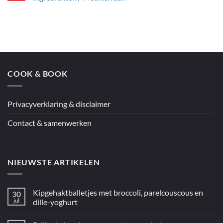
spaghetti
Geen
met
reacties
citroenpesto
op
Jamie’s
couscous
en
kip
uit
de
oven
COOK & BOOK
uit
“5
ingrediënten
/
Mediterraan”
Privacyverklaring & disclaimer
Contact & samenwerken
NIEUWSTE ARTIKELEN
Kipgehaktballetjes met broccoli, parelcouscous en
30
jul
dille-yoghurt
Geen
reacties