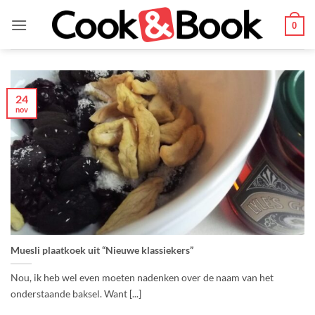
Ga
naar
0
inhoud
24
nov
Muesli plaatkoek uit “Nieuwe klassiekers”
Nou, ik heb wel even moeten nadenken over de naam van het
onderstaande baksel. Want [...]