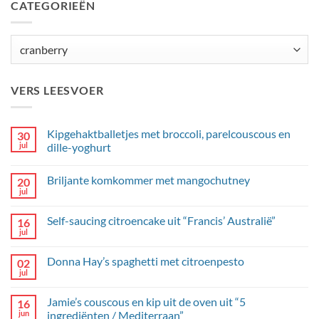
CATEGORIEËN
Categorieën
VERS LEESVOER
Kipgehaktballetjes met broccoli, parelcouscous en
30
jul
dille-yoghurt
Geen
reacties
Briljante komkommer met mangochutney
20
op
Kipgehaktballetjes
jul
Geen
met
reacties
broccoli,
op
parelcouscous
Self-saucing citroencake uit “Francis’ Australië”
16
Briljante
en
komkommer
jul
dille-
Geen
met
yoghurt
reacties
mangochutney
op
Donna Hay’s spaghetti met citroenpesto
02
Self-
saucing
jul
Geen
citroencake
reacties
uit
op
“Francis’
Jamie’s couscous en kip uit de oven uit “5
16
Donna
Australië”
Hay’s
jun
ingrediënten / Mediterraan”