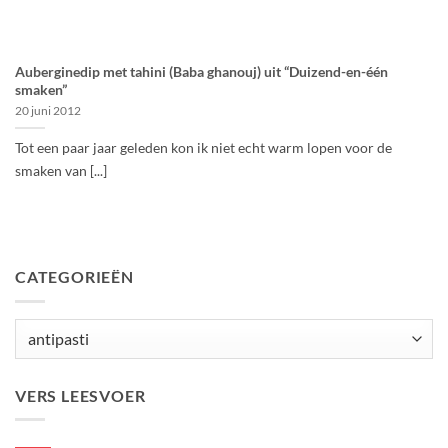
Auberginedip met tahini (Baba ghanouj) uit “Duizend-en-één
smaken”
20 juni 2012
Tot een paar jaar geleden kon ik niet echt warm lopen voor de
smaken van [...]
CATEGORIEËN
Categorieën
VERS LEESVOER