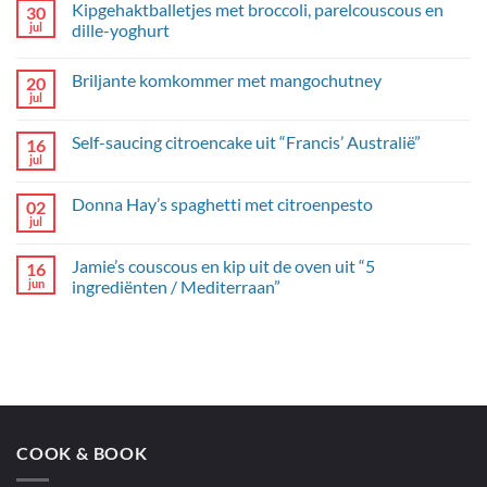
Kipgehaktballetjes met broccoli, parelcouscous en
30
jul
dille-yoghurt
Geen
reacties
Briljante komkommer met mangochutney
20
op
Kipgehaktballetjes
jul
Geen
met
reacties
broccoli,
op
parelcouscous
Self-saucing citroencake uit “Francis’ Australië”
16
Briljante
en
komkommer
jul
dille-
Geen
met
yoghurt
reacties
mangochutney
op
Donna Hay’s spaghetti met citroenpesto
02
Self-
saucing
jul
Geen
citroencake
reacties
uit
op
“Francis’
Jamie’s couscous en kip uit de oven uit “5
16
Donna
Australië”
Hay’s
jun
ingrediënten / Mediterraan”
spaghetti
Geen
met
reacties
citroenpesto
op
Jamie’s
couscous
en
kip
uit
de
oven
COOK & BOOK
uit
“5
ingrediënten