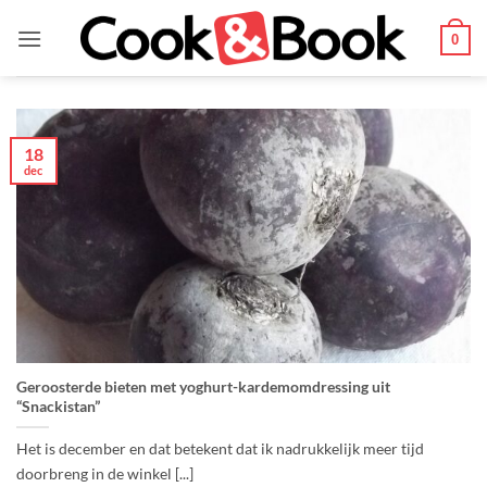
Ga
naar
0
inhoud
18
dec
Geroosterde bieten met yoghurt-kardemomdressing uit
“Snackistan”
Het is december en dat betekent dat ik nadrukkelijk meer tijd
doorbreng in de winkel [...]