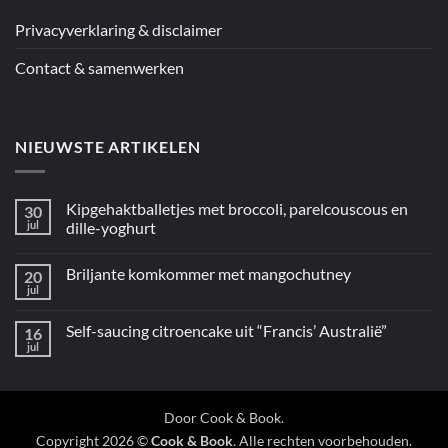
/
Mediterraan”
Privacyverklaring & disclaimer
Contact & samenwerken
NIEUWSTE ARTIKELEN
Kipgehaktballetjes met broccoli, parelcouscous en
30
jul
dille-yoghurt
Geen
reacties
Briljante komkommer met mangochutney
20
op
Kipgehaktballetjes
jul
Geen
met
reacties
broccoli,
op
parelcouscous
Self-saucing citroencake uit “Francis’ Australië”
16
Briljante
en
komkommer
jul
dille-
Geen
met
yoghurt
reacties
mangochutney
op
Self-
saucing
citroencake
Door
Cook & Book
.
uit
Copyright 2026 ©
Cook & Book
. Alle rechten voorbehouden.
“Francis’