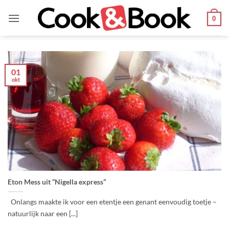
Ga
naar
0
inhoud
01
okt
Eton Mess uit “Nigella express”
Onlangs maakte ik voor een etentje een genant eenvoudig toetje –
natuurlijk naar een [...]