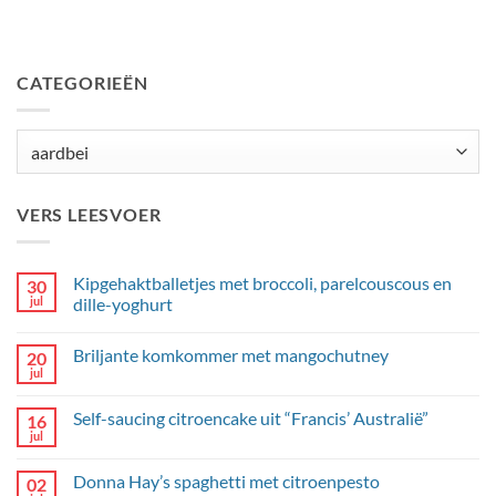
CATEGORIEËN
Categorieën
VERS LEESVOER
Kipgehaktballetjes met broccoli, parelcouscous en
30
jul
dille-yoghurt
Geen
reacties
Briljante komkommer met mangochutney
20
op
Kipgehaktballetjes
jul
Geen
met
reacties
broccoli,
op
parelcouscous
Self-saucing citroencake uit “Francis’ Australië”
16
Briljante
en
komkommer
jul
dille-
Geen
met
yoghurt
reacties
mangochutney
op
Donna Hay’s spaghetti met citroenpesto
02
Self-