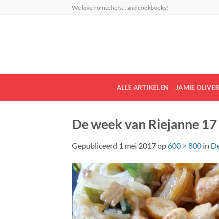
Ga
We love homechefs... and cookbooks!
naar
inhoud
ALLE ARTIKELEN
JAMIE OLIVE
De week van Riejanne 17
Gepubliceerd
1 mei 2017
op
600 × 800
in
De