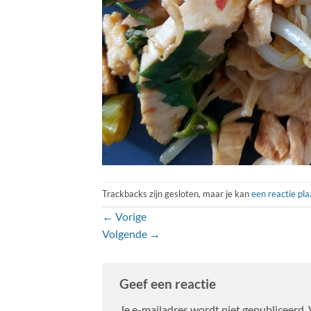
Trackbacks zijn gesloten, maar je kan
een reactie pl
←
Vorige
Volgende
→
Geef een reactie
Je e-mailadres wordt niet gepubliceerd.