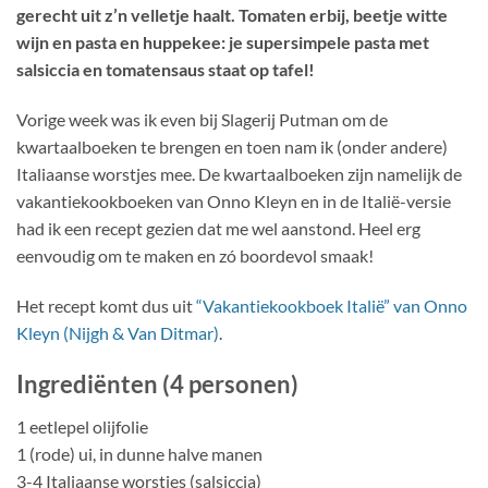
gerecht uit z’n velletje haalt. Tomaten erbij, beetje witte
wijn en pasta en huppekee: je supersimpele pasta met
salsiccia en tomatensaus staat op tafel!
Vorige week was ik even bij Slagerij Putman om de
kwartaalboeken te brengen en toen nam ik (onder andere)
Italiaanse worstjes mee. De kwartaalboeken zijn namelijk de
vakantiekookboeken van Onno Kleyn en in de Italië-versie
had ik een recept gezien dat me wel aanstond. Heel erg
eenvoudig om te maken en zó boordevol smaak!
Het recept komt dus uit
“Vakantiekookboek Italië” van Onno
Kleyn (Nijgh & Van Ditmar)
.
Ingrediënten (4 personen)
1 eetlepel olijfolie
1 (rode) ui, in dunne halve manen
3-4 Italiaanse worstjes (salsiccia)