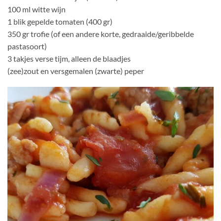
100 ml witte wijn
1 blik gepelde tomaten (400 gr)
350 gr trofie (of een andere korte, gedraaide/geribbelde
pastasoort)
3 takjes verse tijm, alleen de blaadjes
(zee)zout en versgemalen (zwarte) peper