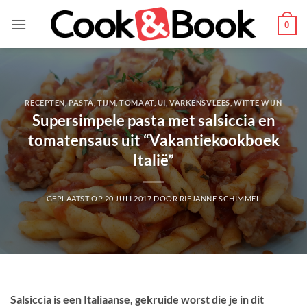
Ga
naar
0
inhoud
RECEPTEN
,
PASTA
,
TIJM
,
TOMAAT
,
UI
,
VARKENSVLEES
,
WITTE WIJN
Supersimpele pasta met salsiccia en
tomatensaus uit “Vakantiekookboek
Italië”
GEPLAATST OP
20 JULI 2017
DOOR
RIEJANNE SCHIMMEL
Salsiccia is een Italiaanse, gekruide worst die je in dit