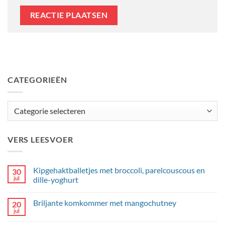
CATEGORIEËN
Categorieën
VERS LEESVOER
Kipgehaktballetjes met broccoli, parelcouscous en
30
jul
dille-yoghurt
Geen
reacties
Briljante komkommer met mangochutney
20
op
Kipgehaktballetjes
jul
Geen
met
reacties
broccoli,