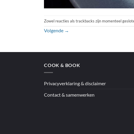
Zowel reacties als trackbacks zijn momenteel geslot
Volgende
→
COOK & BOOK
Privacyverklaring & disclaimer
Contact & samenwerken