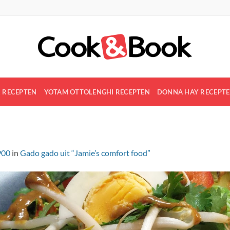
R RECEPTEN
YOTAM OTTOLENGHI RECEPTEN
DONNA HAY RECEPT
900
in
Gado gado uit “Jamie’s comfort food”