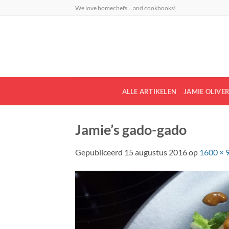
Ga
We love homechefs... and cookbooks!
naar
inhoud
ALLE ARTIKELEN
JAMIE OLIVE
Jamie’s gado-gado
Gepubliceerd
15 augustus 2016
op
1600 × 