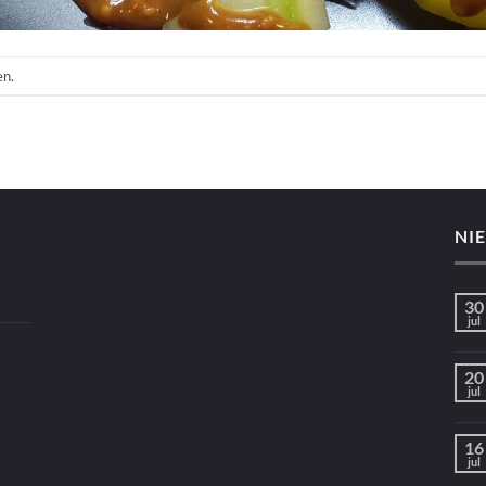
en.
NI
30
jul
20
jul
16
jul