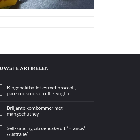
EUWSTE ARTIKELEN
Kipgehaktballetjes met broccoli,
parelcouscous en dille-yoghurt
Geen
reacties
Briljante komkommer met
op
Kipgehaktballetjes
mangochutney
met
broccoli,
Geen
parelcouscous
reacties
Self-saucing citroencake uit “Francis’
en
op
dille-
Briljante
Australië”
yoghurt
komkommer