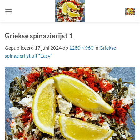
Ga
naar
inhoud
Griekse spinazierijst 1
Gepubliceerd
17 juni 2024
op
1280 × 960
in
Griekse
spinazierijst uit “Easy”