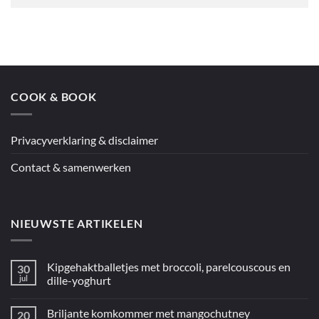
COOK & BOOK
Privacyverklaring & disclaimer
Contact & samenwerken
NIEUWSTE ARTIKELEN
Kipgehaktballetjes met broccoli, parelcouscous en
30
jul
dille-yoghurt
Geen
reacties
Briljante komkommer met mangochutney
20
op