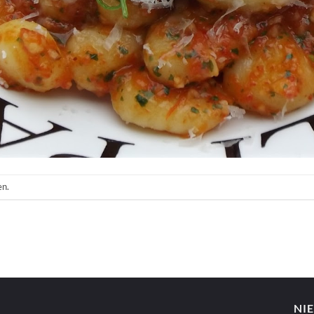
en.
NI