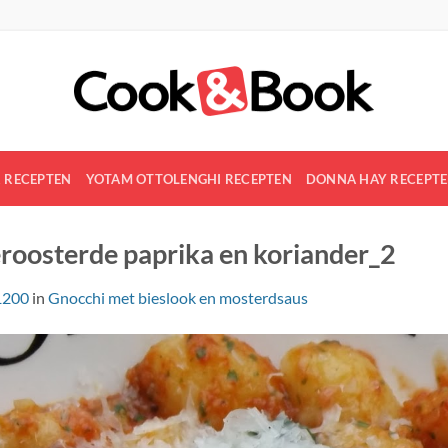
R RECEPTEN
YOTAM OTTOLENGHI RECEPTEN
DONNA HAY RECEPT
roosterde paprika en koriander_2
1200
in
Gnocchi met bieslook en mosterdsaus