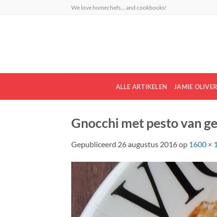
Ga
We love homechefs... and cookbooks!
naar
inhoud
ALLE ARTIKELEN
JAMIE OLIVE
Gnocchi met pesto van ge
Gepubliceerd
26 augustus 2016
op
1600 × 