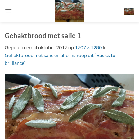
Ga
naar
inhoud
Gehaktbrood met salie 1
Gepubliceerd
4 oktober 2017
op
1707 × 1280
in
Gehaktbrood met salie en ahornsiroop uit “Basics to
brilliance”