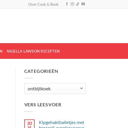
Over Cook & Book
EN
NIGELLA LAWSON RECEPTEN
CATEGORIEËN
Categorieën
VERS LEESVOER
Kipgehaktballetjes met
30
jul
broccoli, parelcouscous