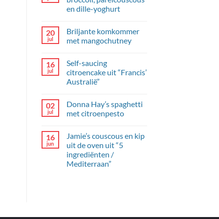
en dille-yoghurt
Geen
reacties
Briljante komkommer
20
op
Kipgehaktballetjes
jul
met mangochutney
met
broccoli,
Geen
parelcouscous
reacties
Self-saucing
16
en
op
dille-
Briljante
jul
citroencake uit “Francis’
yoghurt
komkommer
Australië”
met
mangochutney
Geen
reacties
Donna Hay’s spaghetti
02
op
Self-
jul
met citroenpesto
saucing
citroencake
Geen
uit
reacties
Jamie’s couscous en kip
16
“Francis’
op
Australië”
Donna
jun
uit de oven uit “5
Hay’s
ingrediënten /
spaghetti
met
Mediterraan”
citroenpesto
Geen
reacties
op
Jamie’s
couscous
en
kip
uit