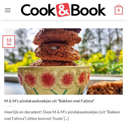
Ga
naar
0
inhoud
13
feb
M & M’s pindakaaskoekjes uit “Bakken met Fatima”
Heerlijk en decadent! Deze M & M’s pindakaaskoekjes (uit “Bakken
met Fatima“) zitten bomvol ‘foute’ [...]