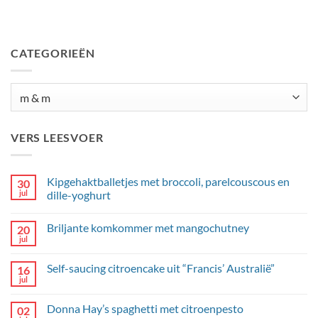
CATEGORIEËN
Categorieën
VERS LEESVOER
Kipgehaktballetjes met broccoli, parelcouscous en
30
jul
dille-yoghurt
Geen
reacties
Briljante komkommer met mangochutney
20
op
Kipgehaktballetjes
jul
Geen
met
reacties
broccoli,
op
parelcouscous
Self-saucing citroencake uit “Francis’ Australië”
16
Briljante
en
komkommer
jul
dille-
Geen
met
yoghurt
reacties
mangochutney
op
Donna Hay’s spaghetti met citroenpesto
02
Self-