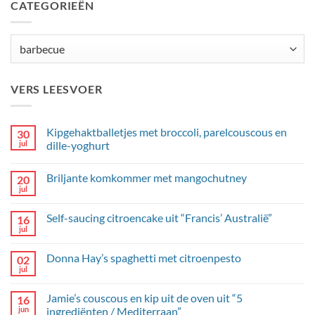
CATEGORIEËN
Categorieën
VERS LEESVOER
Kipgehaktballetjes met broccoli, parelcouscous en
30
jul
dille-yoghurt
Geen
reacties
Briljante komkommer met mangochutney
20
op
Kipgehaktballetjes
jul
Geen
met
reacties
broccoli,
op
parelcouscous
Self-saucing citroencake uit “Francis’ Australië”
16
Briljante
en
komkommer
jul
dille-
Geen
met
yoghurt
reacties
mangochutney
op
Donna Hay’s spaghetti met citroenpesto
02
Self-
saucing
jul
Geen
citroencake
reacties
uit
op
“Francis’
Jamie’s couscous en kip uit de oven uit “5
16
Donna
Australië”
Hay’s
jun
ingrediënten / Mediterraan”