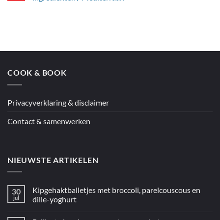
spaghetti
Geen
met
reacties
citroenpesto
op
Jamie’s
couscous
en
kip
uit
de
oven
COOK & BOOK
uit
“5
ingrediënten
/
Mediterraan”
Privacyverklaring & disclaimer
Contact & samenwerken
NIEUWSTE ARTIKELEN
Kipgehaktballetjes met broccoli, parelcouscous en
30
jul
dille-yoghurt
Geen
reacties