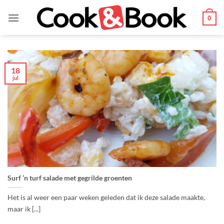
Ga
naar
0
inhoud
18
jul
Surf ’n turf salade met gegrilde groenten
Het is al weer een paar weken geleden dat ik deze salade maakte,
maar ik [...]