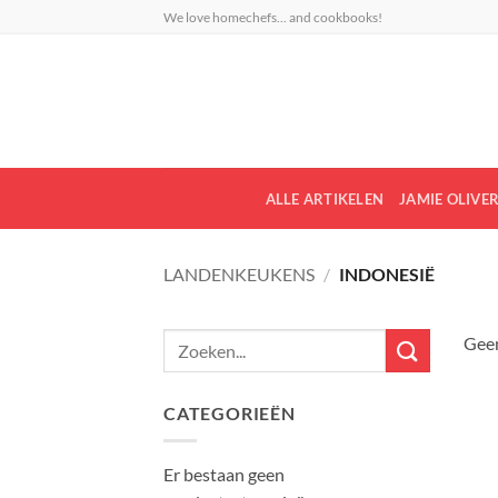
Ga
We love homechefs... and cookbooks!
naar
inhoud
ALLE ARTIKELEN
JAMIE OLIVE
LANDENKEUKENS
/
INDONESIË
Zoeken
Geen
naar:
CATEGORIEËN
Er bestaan geen