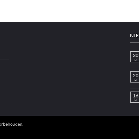
NI
30
jul
20
jul
16
jul
oorbehouden.