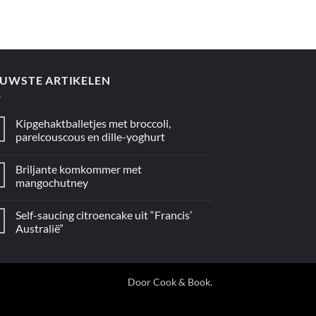
EUWSTE ARTIKELEN
Kipgehaktballetjes met broccoli,
parelcouscous en dille-yoghurt
Geen
reacties
Briljante komkommer met
op
Kipgehaktballetjes
mangochutney
met
broccoli,
Geen
parelcouscous
reacties
Self-saucing citroencake uit “Francis’
en
op
dille-
Briljante
Australië”
yoghurt
komkommer
met
Geen
mangochutney
reacties
op
Self-
saucing
Door
Cook & Book
.
citroencake
uit
“Francis’
Australië”