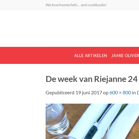
Ga
We love homechefs... and cookbooks!
naar
inhoud
ALLE ARTIKELEN
JAMIE OLIVE
De week van Riejanne 24
Gepubliceerd
19 juni 2017
op
600 × 800
in