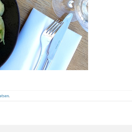
aatsen
.