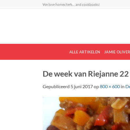
Ga
We love homechefs... and cookbooks!
naar
inhoud
ALLE ARTIKELEN
JAMIE OLIVE
De week van Riejanne 22
Gepubliceerd
5 juni 2017
op
800 × 600
in
De