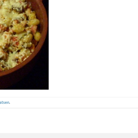
aatsen
.