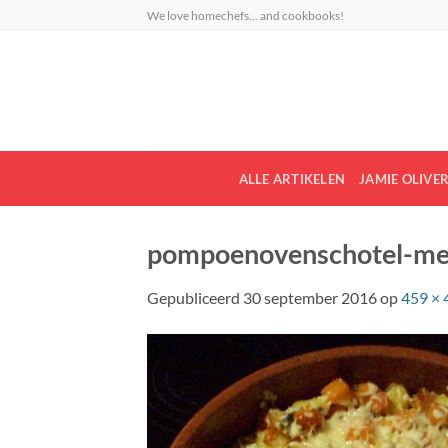
Ga
We love homechefs... and cookbooks!
naar
inhoud
ALLE ARTIKELEN
JAMIE OLIVE
pompoenovenschotel-me
Gepubliceerd
30 september 2016
op
459 × 