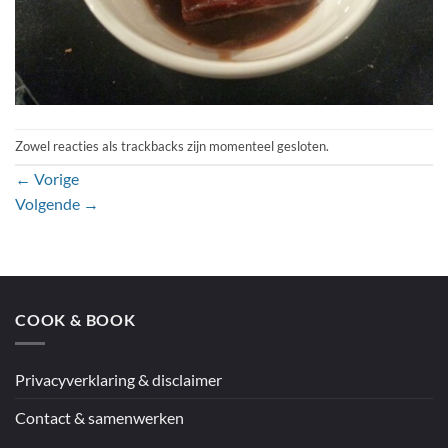
Zowel reacties als trackbacks zijn momenteel gesloten.
←
Vorige
Volgende
→
COOK & BOOK
Privacyverklaring & disclaimer
Contact & samenwerken