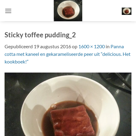
Ga
naar
inhoud
Sticky toffee pudding_2
Gepubliceerd
19 augustus 2016
op
1600 × 1200
in
Panna
cotta met kaneel en gekarameliseerde peer uit “delicious. Het
kookboek!”