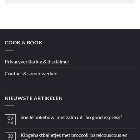
COOK & BOOK
Privacyverklaring & disclaimer
Contact & samenwerken
NIEUWSTE ARTIKELEN
Snelle pokebowl met zalm uit “So good express”
09
aug
Geen
reacties
op
Kipgehaktballetjes met broccoli, parelcouscous en
30
Snelle
pokebowl
jul