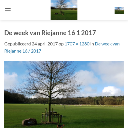
Ga
naar
inhoud
De week van Riejanne 16 1 2017
Gepubliceerd
24 april 2017
op
1707 × 1280
in
De week van
Riejanne 16 / 2017